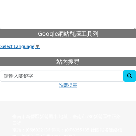
下中左區域內容
Google網站翻譯工具列
Select Language
▼
下中右區域內容
站內搜尋
s
進階搜尋
臺南市新營區新營國小 地址：臺南市730新營區中正路
四號
電話：(06)6322136 傳真：(06)6355135 社團報名連絡信