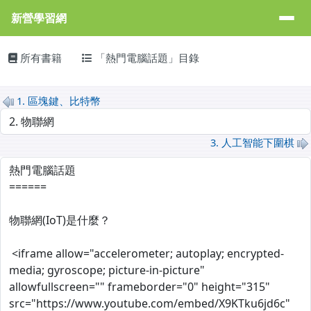
新營學習網
導覽列
跳至主內容區
新營學習網
主內容區域
頁尾區域
所有書籍
「熱門電腦話題」目錄
MarkDown
1. 區塊鍵、比特幣
選擇後會自動跳轉頁面
3. 人工智能下圍棋