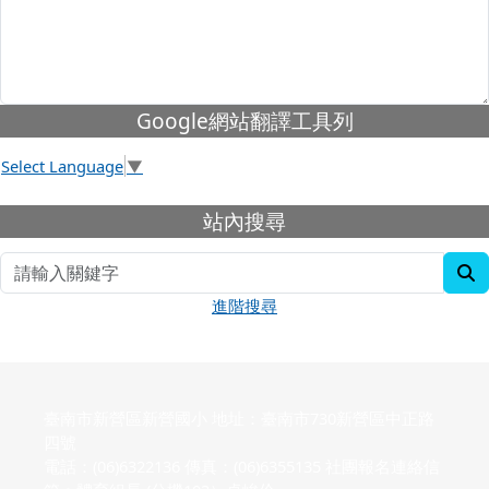
下中左區域內容
Google網站翻譯工具列
Select Language
▼
下中右區域內容
站內搜尋
s
進階搜尋
臺南市新營區新營國小 地址：臺南市730新營區中正路
四號
電話：(06)6322136 傳真：(06)6355135 社團報名連絡信