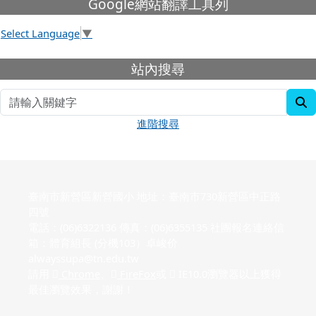
下中左區域內容
Google網站翻譯工具列
Select Language
▼
下中右區域內容
站內搜尋
s
進階搜尋
臺南市新營區新營國小 地址：臺南市730新營區中正路
四號
電話：(06)6322136 傳真：(06)6355135 社團報名連絡信
箱：體育組長 (分機103）卓峻价
alwayssupa@tn.edu.tw
請用
Chrome
、
FireFox
或
IE10.0瀏覽器以上獲得
最佳瀏覽效果，謝謝！