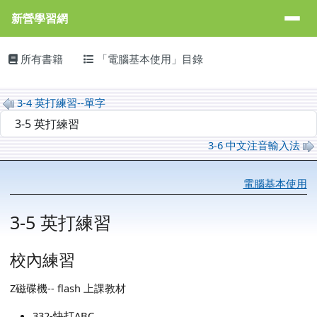
新營學習網
導覽列
跳至主內容區
新營學習網
主內容區域
頁尾區域
所有書籍
「電腦基本使用」目錄
3-4 英打練習--單字
選擇後會自動跳轉頁面
3-6 中文注音輸入法
電腦基本使用
3-5 英打練習
校內練習
Z磁碟機-- flash 上課教材
332-快打ABC