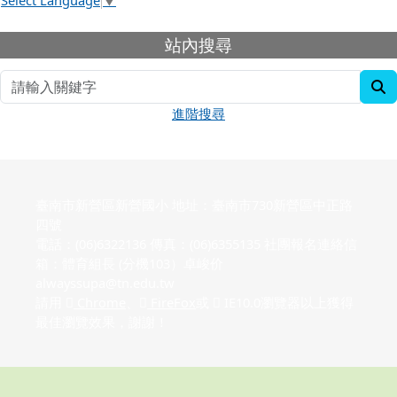
下中右區域內容
站內搜尋
s
進階搜尋
臺南市新營區新營國小 地址：臺南市730新營區中正路
四號
電話：(06)6322136 傳真：(06)6355135 社團報名連絡信
箱：體育組長 (分機103）卓峻价
alwayssupa@tn.edu.tw
請用
Chrome
、
FireFox
或
IE10.0瀏覽器以上獲得
最佳瀏覽效果，謝謝！