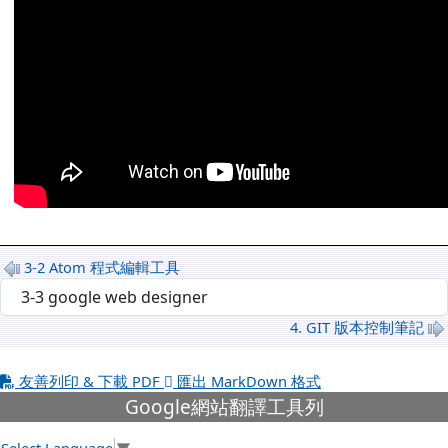
3-2 Atom 程式編輯工具
選擇後會自動跳轉頁面
4. GIT 版本控制筆記
友善列印 & 下載 PDF
匯出 MarkDown 格式
下中左區域內容
Google網站翻譯工具列
Select Language
▼