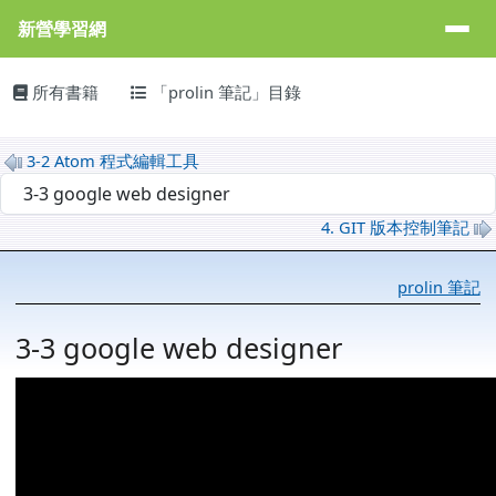
新營學習網
導覽列
跳至主內容區
新營學習網
主內容區域
頁尾區域
所有書籍
「prolin 筆記」目錄
3-2 Atom 程式編輯工具
選擇後會自動跳轉頁面
4. GIT 版本控制筆記
prolin 筆記
3-3 google web designer