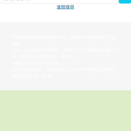
進階搜尋
臺南市新營區新營國小 地址：臺南市730新營區中正路
四號
電話：(06)6322136 傳真：(06)6355135 社團報名連絡信
箱：體育組長 (分機103）卓峻价
alwayssupa@tn.edu.tw
請用
Chrome
、
FireFox
或
IE10.0瀏覽器以上獲得
最佳瀏覽效果，謝謝！