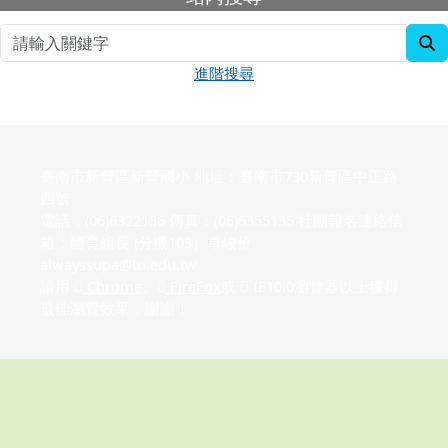
s
進階搜尋
臺南市新營區新營國小 地址：臺南市730新營區中正路
四號
電話：(06)6322136 傳真：(06)6355135 社團報名連絡信
箱：體育組長 (分機103）卓峻价
alwayssupa@tn.edu.tw
請用
Chrome
、
FireFox
或
IE10.0瀏覽器以上獲得
最佳瀏覽效果，謝謝！