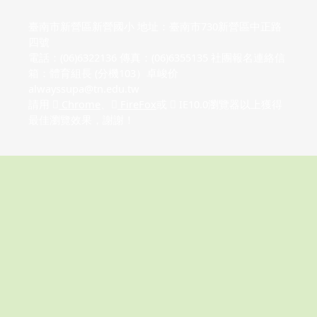
臺南市新營區新營國小 地址：臺南市730新營區中正路
四號
電話：(06)6322136 傳真：(06)6355135 社團報名連絡信
箱：體育組長 (分機103）卓峻价
alwayssupa@tn.edu.tw
請用
Chrome
、
FireFox
或
IE10.0瀏覽器以上獲得
最佳瀏覽效果，謝謝！