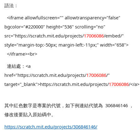
語法：
<iframe allowfullscreen="" allowtransparency="false"
bgcolor="#220000" height="536" scrolling="no"
src="https://scratch.mit.edu/projects/
17006086
/embed/"
style="margin-top:-50px; margin-left:-11px;" width="658">
</iframe><br>
連結處：<a
href="https://scratch.mit.edu/projects/
17006086
/"
target="_blank">https://scratch.mit.edu/projects/
17006086
/</a>
其中紅色數字是專案的代號，如下例連結代號為 306846146 ，
修改後要貼入原始碼中。
https://scratch.mit.edu/projects/306846146/