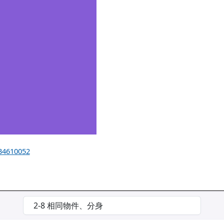
334610052
選擇後會自動跳轉頁面