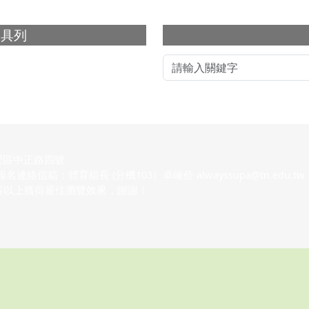
下中右區域內
工具列
營區中正路四號
 社團報名連絡信箱：體育組長 (分機103）卓峻价 alwayssupa@tn.edu.tw
瀏覽器以上獲得最佳瀏覽效果，謝謝！