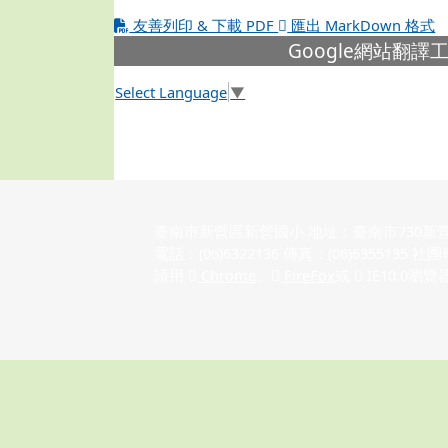
友善列印 & 下載 PDF
匯出 MarkDown 格式
下中左區域內容
Google網站翻譯
Select Language
▼
臺南市新營區新營國小 地址：臺南市730新
電話：(06)6322136 傳真：(06)6355135
請用
Chrome
、
FireFox
或
IE10.0