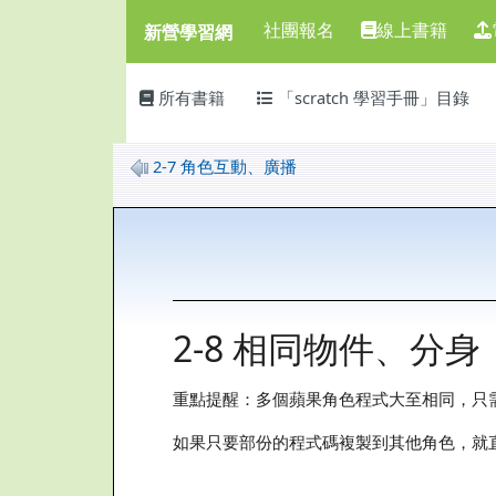
新營學習網
導覽列
跳至主內容區
社團報名
線上書籍
新營學習網
頁尾區域
主內容區域
所有書籍
「scratch 學習手冊」目錄
2-7 角色互動、廣播
2-8 相同物件、分身
重點提醒：多個蘋果角色程式大至相同，只
如果只要部份的程式碼複製到其他角色，就