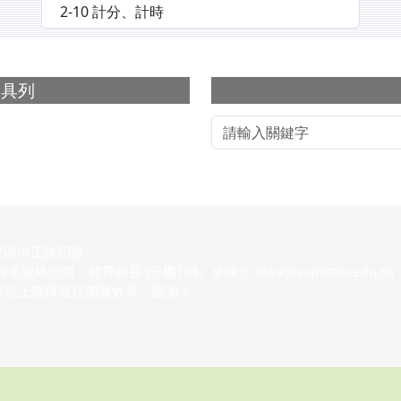
選擇後會自動跳轉頁面
下中右區域內
工具列
營區中正路四號
 社團報名連絡信箱：體育組長 (分機103）卓峻价 alwayssupa@tn.edu.tw
瀏覽器以上獲得最佳瀏覽效果，謝謝！