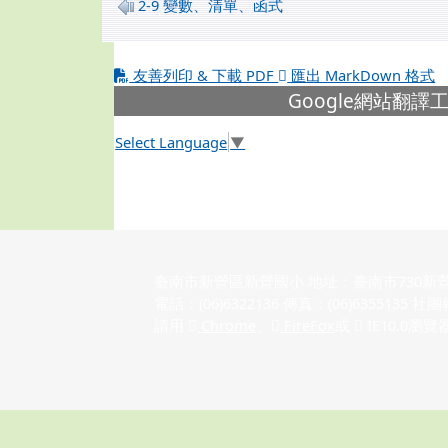
2-9 變數、清單、函式
友善列印 & 下載 PDF
匯出 MarkDown 格式
下中左區域內容
Google網站翻譯
Select Language
▼
臺南市新營區新營國小 地址：臺南市730新
電話：(06)6322136 傳真：(06)6355135
請用
Chrome
、
FireFox
或
IE10.0