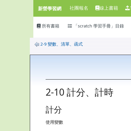
新營學習網
導覽列
跳至主內容區
社團報名
線上書籍
新營學習網
頁尾區域
主內容區域
所有書籍
「scratch 學習手冊」目錄
2-9 變數、清單、函式
2-10 計分、計時
計分
使用變數