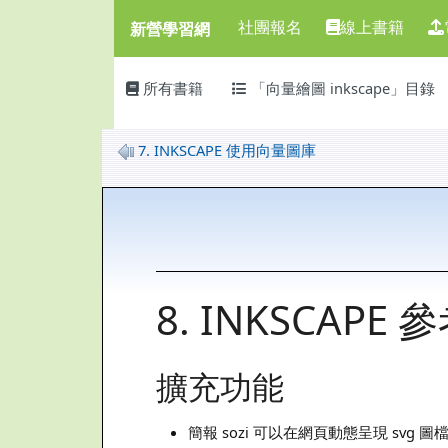
新營學習網
導覽列
跳至主內容區
社團報名
線上書籍
新營學習網
頁尾區域
主內容區域
所有書籍
「向量繪圖 inkscape」目錄
7. INKSCAPE 使用向量圖庫
8. INKSCAPE
擴充功能
簡報 sozi 可以在網頁動態呈現 svg 圖