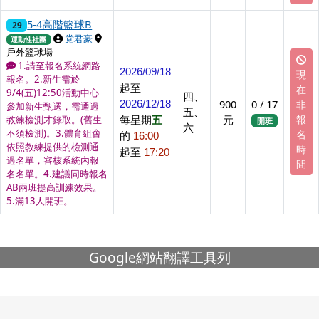
5-4高階籃球B
29
上課講師
上課地點
党君豪
運動性社團
戶外籃球場
1.請至報名系統網路
2026/09/18
現
報名。2.新生需於
起至
在
9/4(五)12:50活動中心
四、
900
0 / 17
非
2026/12/18
參加新生甄選，需通過
五、
每星期
五
元
報
教練檢測才錄取。(舊生
開班
六
不須檢測)。3.體育組會
名
的
16:00
依照教練提供的檢測通
時
起至
17:20
過名單，審核系統內報
間
名名單。4.建議同時報名
AB兩班提高訓練效果。
5.滿13人開班。
下中左區域內容
Google網站翻譯工具列