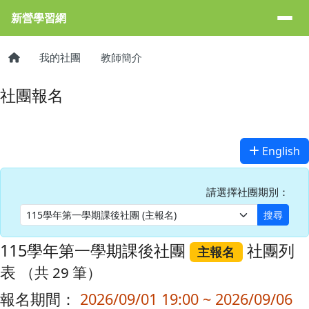
新營學習網
導覽列
跳至主內容區
新營學習網
主內容區域
頁尾區域
回首頁
我的社團
教師簡介
社團報名
English
請選擇社團期別：
搜尋
115學年第一學期課後社團
社團列
主報名
表
（共 29 筆）
報名期間：
2026/09/01 19:00 ~ 2026/09/06