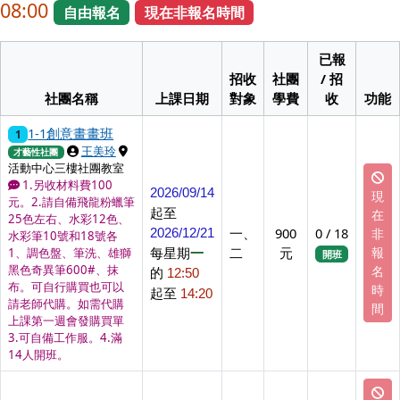
08:00
自由報名
現在非報名時間
已報
招收
社團
/ 招
社團名稱
上課日期
對象
學費
收
功能
1-1創意畫畫班
1
上課講師
上課地點
王美玲
才藝性社團
活動中心三樓社團教室
1.另收材料費100
2026/09/14
現
元。2.請自備飛龍粉蠟筆
起至
在
25色左右、水彩12色、
一、
900
0 / 18
非
2026/12/21
水彩筆10號和18號各
每星期
一
二
元
報
1、調色盤、筆洗、雄獅
開班
黑色奇異筆600#、抹
名
的
12:50
布。可自行購買也可以
時
起至
14:20
請老師代購。如需代購
間
上課第一週會發購買單
3.可自備工作服。4.滿
14人開班。