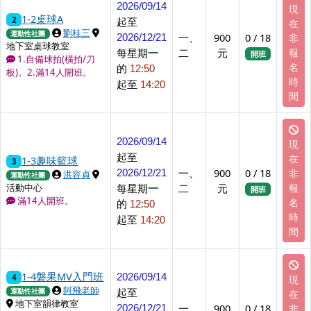
2026/09/14
現
1-2桌球A
2
起至
在
上課講師
上課地點
劉桂三
運動性社團
一、
900
0 / 18
非
2026/12/21
地下室桌球教室
每星期
一
二
元
報
開班
1.自備球拍(橫拍/刀
名
的
12:50
板)。2.滿14人開班。
時
起至
14:20
間
2026/09/14
現
起至
在
1-3趣味籃球
3
一、
900
0 / 18
非
2026/12/21
上課講師
上課地點
洪容貞
運動性社團
每星期
一
二
元
報
活動中心
開班
滿14人開班。
名
的
12:50
時
起至
14:20
間
1-4磐果MV入門班
4
2026/09/14
現
上課講師
阿飛老師
起至
運動性社團
在
上課地點
地下室韻律教室
一、
900
0 / 18
非
2026/12/21