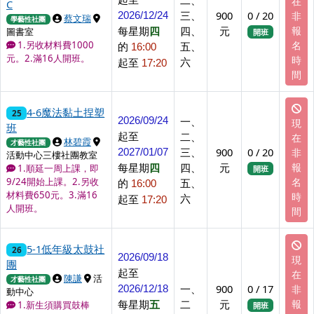
在
C
三、
900
0 / 20
非
2026/12/24
上課講師
上課地點
蔡文瑞
學藝性社團
每星期
四
四、
元
報
圖書室
開班
名
1.另收材料費1000
的
五、
16:00
元。2.滿16人開班。
時
六
起至
17:20
間
4-6魔法黏土捏塑
25
一、
2026/09/24
現
班
起至
二、
在
上課講師
上課地點
林碧霞
才藝性社團
三、
900
0 / 20
非
2027/01/07
活動中心三樓社團教室
每星期
四
四、
元
報
1.順延一周上課，即
開班
名
9/24開始上課。2.另收
的
五、
16:00
材料費650元。3.滿16
時
六
起至
17:20
人開班。
間
5-1低年級太鼓社
26
2026/09/18
現
團
起至
在
上課講師
上課地點
陳謙
活
才藝性社團
一、
900
0 / 17
非
2026/12/18
動中心
每星期
五
二
元
報
1.新生須購買鼓棒
開班