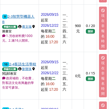
一、
2026/09/15
現
2-3智慧型機器人
9
起至
二、
在
B
三、
900
0 / 20
非
2026/12/22
上課講師
上課地點
蔡文瑞
學藝性社團
每星期
二
四、
元
報
圖書室
開班
名
1.另收材料費1000
的
五、
16:00
元。2.滿16人開班。
時
六
起至
17:20
間
一、
2026/09/15
現
2-4客語生活學校
10
起至
二、
在
上課講師
上課地點
劉寶珠
學藝性社團
三、
0 / 15
非
2026/12/22
閱讀E教室
0元
每星期
二
四、
報
政府補助，不收費，
開班
對客語文化有興趣的學
名
的
五、
16:00
生皆可參加。
時
六
起至
17:20
間