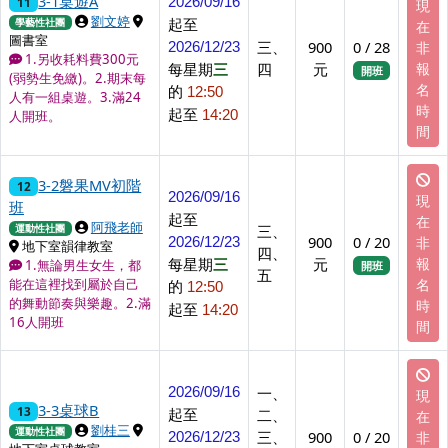
3-1桌遊A
11
2026/09/16
現
上課講師
上課地點
劉文婷
起至
學藝性社團
在
圖書室
三、
900
0 / 28
非
2026/12/23
1.另收耗料費300元
每星期
三
四
元
報
開班
(弱勢生免繳)。2.期末每
名
的
12:50
人有一組桌遊。3.滿24
時
起至
14:20
人開班。
間
3-2磐果MV初階
12
2026/09/16
現
班
起至
在
上課講師
阿飛老師
三、
運動性社團
900
0 / 20
非
2026/12/23
上課地點
地下室韻律教室
四、
每星期
三
元
報
1.無論男生女生，都
開班
五
名
能在這裡找到屬於自己
的
12:50
的舞動節奏與樂趣。2.滿
時
起至
14:20
16人開班
間
一、
2026/09/16
現
3-3桌球B
13
起至
二、
在
上課講師
上課地點
劉桂三
運動性社團
三、
900
0 / 20
非
2026/12/23