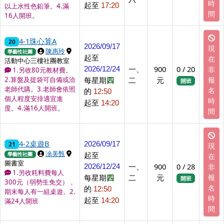
時
起至
17:20
以上水性色鉛筆。4.滿
間
16人開班。
4-1珠心算A
20
2026/09/17
現
上課講師
上課地點
陳惠玲
學藝性社團
起至
在
活動中心三樓社團教室
一、
900
0 / 20
非
2026/12/24
1.另收80元教材費。
每星期
四
二
元
報
2.算盤及提袋可自備或洽
開班
老師代購。3.老師會依照
名
的
12:50
個人程度安排適宜進
時
起至
14:20
度。4.滿16人開班。
間
4-2桌遊B
21
2026/09/17
現
上課講師
上課地點
凃美甄
起至
學藝性社團
在
圖書室
一、
900
0 / 28
非
2026/12/24
1.另收耗料費每人
每星期
四
二
元
報
開班
300元（弱勢生免交），
名
的
12:50
期末每人有一組桌遊。2.
時
起至
14:20
滿24人開班
間