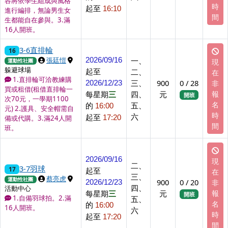
容將依學生組成與風格
時
起至
16:10
進行編排，無論男生女
間
生都能自在參與。3.滿
16人開班。
3-6直排輪
16
上課講師
上課地點
一、
張廷愷
2026/09/16
現
運動性社團
躲避球場
起至
二、
在
1.直排輪可洽教練購
三、
900
0 / 28
非
2026/12/23
買或租借(租借直排輪一
每星期
三
四、
元
報
開班
次70元，一學期1100
名
的
五、
16:00
元) 2.護具、安全帽需自
時
六
起至
17:20
備或代購。3.滿24人開
間
班。
2026/09/16
現
二、
3-7羽球
17
起至
在
三、
上課講師
上課地點
蔡亮虎
運動性社團
900
0 / 20
非
2026/12/23
四、
活動中心
每星期
三
元
報
開班
1.自備羽球拍。2.滿
五、
名
的
16:00
16人開班。
六
時
起至
17:20
間