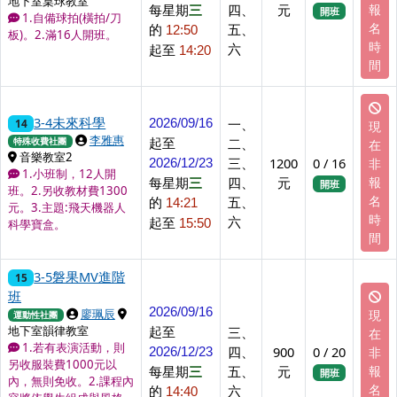
地下室桌球教室
每星期
三
四、
元
報
開班
1.自備球拍(橫拍/刀
名
的
五、
12:50
板)。2.滿16人開班。
時
六
起至
14:20
間
3-4未來科學
一、
14
2026/09/16
現
上課講師
李雅惠
起至
二、
特殊收費社團
在
上課地點
音樂教室2
三、
1200
0 / 16
非
2026/12/23
1.小班制，12人開
每星期
三
四、
元
報
開班
班。2.另收教材費1300
名
的
五、
14:21
元。3.主題:飛天機器人
時
六
起至
15:50
科學寶盒。
間
3-5磐果MV進階
15
班
2026/09/16
上課講師
上課地點
廖珮辰
現
運動性社團
起至
地下室韻律教室
三、
在
1.若有表演活動，則
四、
900
0 / 20
非
2026/12/23
另收服裝費1000元以
每星期
三
五、
元
報
開班
內，無則免收。2.課程內
名
的
六
14:40