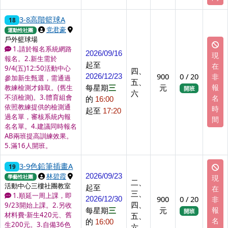
3-8高階籃球A
18
上課講師
上課地點
党君豪
運動性社團
戶外籃球場
1.請於報名系統網路
2026/09/16
現
報名。2.新生需於
起至
在
9/4(五)12:50活動中心
四、
900
0 / 20
非
2026/12/23
參加新生甄選，需通過
五、
每星期
三
元
報
教練檢測才錄取。(舊生
開班
六
不須檢測)。3.體育組會
名
的
16:00
依照教練提供的檢測通
時
起至
17:20
過名單，審核系統內報
間
名名單。4.建議同時報名
AB兩班提高訓練效果。
5.滿16人開班。
3-9色鉛筆插畫A
19
上課講師
上課地點
林碧霞
2026/09/23
現
學藝性社團
二、
活動中心三樓社團教室
起至
在
三、
1.順延一周上課，即
900
0 / 20
非
2026/12/30
四、
9/23開始上課。2.另收
每星期
三
元
報
開班
材料費-新生420元、舊
五、
名
的
16:00
生200元。3.自備36色
六