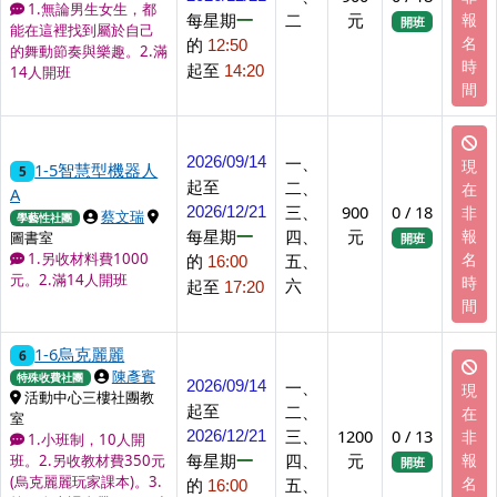
1.無論男生女生，都
每星期
一
二
元
報
開班
能在這裡找到屬於自己
名
的
12:50
的舞動節奏與樂趣。2.滿
時
起至
14:20
14人開班
間
一、
2026/09/14
現
1-5智慧型機器人
5
起至
二、
在
A
三、
900
0 / 18
非
2026/12/21
上課講師
上課地點
蔡文瑞
學藝性社團
每星期
一
四、
元
報
圖書室
開班
名
1.另收材料費1000
的
五、
16:00
元。2.滿14人開班
時
六
起至
17:20
間
1-6烏克麗麗
6
上課講師
陳彥賓
特殊收費社團
一、
2026/09/14
現
上課地點
活動中心三樓社團教
起至
二、
在
室
三、
1200
0 / 13
非
2026/12/21
1.小班制，10人開
每星期
一
四、
元
報
班。2.另收教材費350元
開班
(烏克麗麗玩家課本)。3.
名
的
五、
16:00