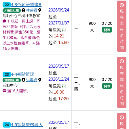
4-3色鉛筆插畫B
22
上課講師
上課地點
林碧霞
2026/09/24
現
才藝性社團
活動中心三樓社團教室
起至
在
1.順延一周上課，即
一、
900
0 / 20
非
2027/01/07
9/24開始上課。2.另收
每星期
四
二
元
報
開班
材料費-新生350元、舊
名
的
14:21
生200元。3.自備36色
時
起至
15:50
以上水性色鉛筆。4.滿
間
16人開班。
2026/09/17
現
起至
在
4-4初階籃球
23
二、
900
0 / 20
非
2026/12/24
上課講師
上課地點
洪容貞
運動性社團
三、
每星期
四
元
報
活動中心
開班
四
滿16人開班。
名
的
16:00
時
起至
17:20
間
一、
2026/09/17
現
4-5智慧型機器人
24
起至
二、