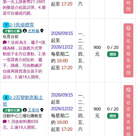
第一次上課會帶21-26吋
時
六
起至
17:20
的樂器介紹及試彈。4.樂
間
器可自備或代購。
2-1民俗體育
7
上課講師
上課地點
尤羚榛
才藝性社團
一、
2026/09/15
現
化育台前
起至
二、
在
1.扯鈴為主，毽子+跳
三、
900
0 / 20
非
2026/12/22
繩為輔，以遊戲方式帶
每星期
二
四、
元
報
動孩子全方位運動。2.第
開班
一堂課會介紹扯鈴、毽
名
的
五、
16:00
子、跳繩，可由教練評
時
六
起至
17:20
估後再購買適合孩子的
間
品項。3.滿16人開班。
一、
2026/09/15
現
2-2百變創意黏土
8
起至
二、
在
班
三、
900
0 / 20
非
2026/12/22
上課講師
上課地點
王美玲
才藝性社團
每星期
二
四、
元
報
活動中心三樓社團教室
開班
名
1.另收材料費650
的
五、
16:00
元。2.滿16人開班。
時
六
起至
17:20
間