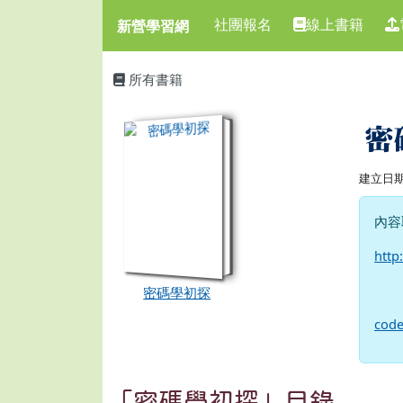
新營學習網
導覽列
跳至主內容區
社團報名
線上書籍
新營學習網
頁尾區域
主內容區域
所有書籍
book:密碼學初探
密
建立日期 2
內容取
http
密碼學初探
co
「密碼學初探」目錄