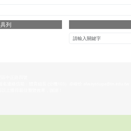
下中右區域內
工具列
營區中正路四號
 社團報名連絡信箱：體育組長 (分機103）卓峻价 alwayssupa@tn.edu.tw
瀏覽器以上獲得最佳瀏覽效果，謝謝！