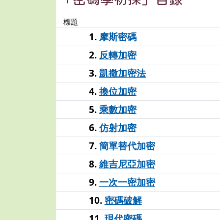
標題
「密碼學初探」目錄
1.
摩斯密碼
2.
反轉加密
3.
凱撒加密法
4.
換位加密
5.
乘數加密
6.
仿射加密
7.
簡單替代加密
8.
維吉尼亞加密
9.
一次一密加密
10.
密碼破解
11.
現代密碼