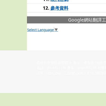
12.
參考資料
下中左區域內容
Google網站翻譯
Select Language
▼
臺南市新營區新營國小 地址：臺南市730新
電話：(06)6322136 傳真：(06)6355135
請用
Chrome
、
FireFox
或
IE10.0